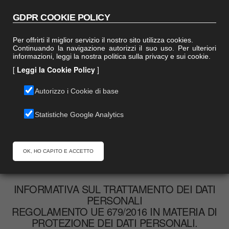
Italiano
English
GDPR COOKIE POLICY
Per offrirti il miglior servizio il nostro sito utilizza cookies.
Continuando la navigazione autorizzi il suo uso. Per ulteriori
0
informazioni, leggi la nostra politica sulla privacy e sui cookie.
mobile menu
[
Leggi la Cookie Policy
]
Telefonaci
Scrivici
Preventivo
Autorizzo i Cookie di base
Statistiche Google Analytics
Privacy Policy
OK, HO CAPITO E ACCETTO
INFORMATIVA SUL TRATTAMENTO DEI DATI
PERSONALI
REGOLAMENTO UE 679/2016 IN MATERIA DI
PROTEZIONE DEI DATI PERSONALI.