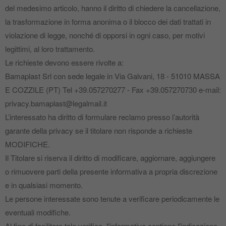
del medesimo articolo, hanno il diritto di chiedere la cancellazione,
la trasformazione in forma anonima o il blocco dei dati trattati in
violazione di legge, nonché di opporsi in ogni caso, per motivi
legittimi, al loro trattamento.
Le richieste devono essere rivolte a:
Bamaplast Srl con sede legale in Via Galvani, 18 - 51010 MASSA
E COZZILE (PT) Tel +39.057270277 - Fax +39.057270730 e‐mail:
privacy.bamaplast@legalmail.it
L’interessato ha diritto di formulare reclamo presso l’autorità
garante della privacy se il titolare non risponde a richieste
MODIFICHE.
Il Titolare si riserva il diritto di modificare, aggiornare, aggiungere
o rimuovere parti della presente informativa a propria discrezione
e in qualsiasi momento.
Le persone interessate sono tenute a verificare periodicamente le
eventuali modifiche.
Al fine di facilitare tale verifica, l'informativa contiene l'indicazione