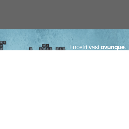
I nostri vasi
ovunque
.
Fatti in Italia per tutte le piante nel mondo.
Dal piccolo al grande vivaista la parola d’ordine
per Bamaplast è una sola: la vostra fiducia.
Fiducia che ci viene riconosciuta in oltre 50 paesi del mondo,
grazie alla nostra massima disponibilità,
qualità e attenzione alle vostre esigenze.