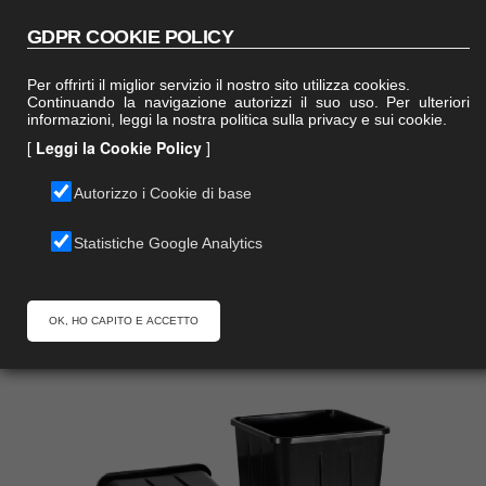
Italiano
English
GDPR COOKIE POLICY
Per offrirti il miglior servizio il nostro sito utilizza cookies.
Continuando la navigazione autorizzi il suo uso. Per ulteriori
0
informazioni, leggi la nostra politica sulla privacy e sui cookie.
mobile menu
[
Leggi la Cookie Policy
]
Telefonaci
Scrivici
Preventivo
Autorizzo i Cookie di base
Statistiche Google Analytics
Home
Vivaio
MOREberry
OK, HO CAPITO E ACCETTO