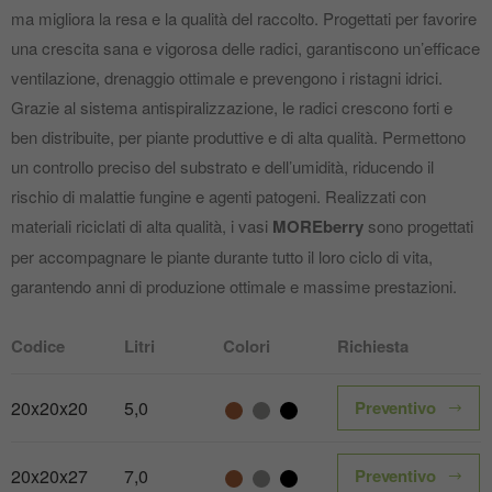
ma migliora la resa e la qualità del raccolto. Progettati per favorire
una crescita sana e vigorosa delle radici, garantiscono un’efficace
ventilazione, drenaggio ottimale e prevengono i ristagni idrici.
Grazie al sistema antispiralizzazione, le radici crescono forti e
ben distribuite, per piante produttive e di alta qualità. Permettono
un controllo preciso del substrato e dell’umidità, riducendo il
rischio di malattie fungine e agenti patogeni. Realizzati con
materiali riciclati di alta qualità, i vasi
MOREberry
sono progettati
per accompagnare le piante durante tutto il loro ciclo di vita,
garantendo anni di produzione ottimale e massime prestazioni.
Codice
Litri
Colori
Richiesta
20x20x20
5,0
Preventivo
Color name
Color name
Color name
20x20x27
7,0
Preventivo
Color name
Color name
Color name